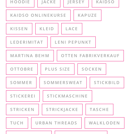
HOODIE
JACKE
JERSEY
KAIDSO
KAIDSO ONLINEKURSE
KAPUZE
KISSEN
KLEID
LACE
LEDERIMITAT
LENI PEPUNKT
MARTINA BEHM
OTTEN FABRIKVERKAUF
OTTOBRE
PLUS SIZE
SOCKEN
SOMMER
SOMMERSWEAT
STICKBILD
STICKEREI
STICKMASCHINE
STRICKEN
STRICKJACKE
TASCHE
TUCH
URBAN THREADS
WALKLODEN