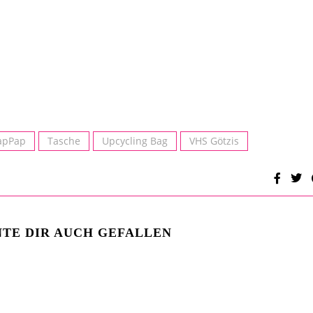
apPap
Tasche
Upcycling Bag
VHS Götzis
TE DIR AUCH GEFALLEN