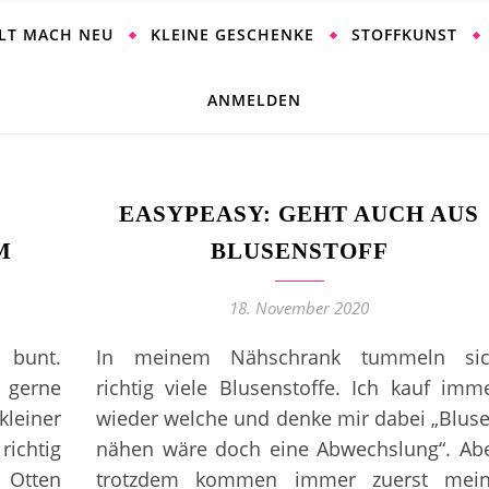
ALT MACH NEU
KLEINE GESCHENKE
STOFFKUNST
ANMELDEN
EASYPEASY: GEHT AUCH AUS
M
BLUSENSTOFF
18. November 2020
 bunt.
In meinem Nähschrank tummeln si
h gerne
richtig viele Blusenstoffe. Ich kauf imm
leiner
wieder welche und denke mir dabei „Blus
richtig
nähen wäre doch eine Abwechslung“. Ab
m Otten
trotzdem kommen immer zuerst mei