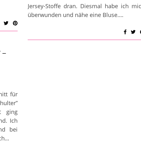
Jersey-Stoffe dran. Diesmal habe ich mi
überwunden und nähe eine Bluse.…
 –
itt für
hulter”
t ging
nd. Ich
nd bei
Ich…