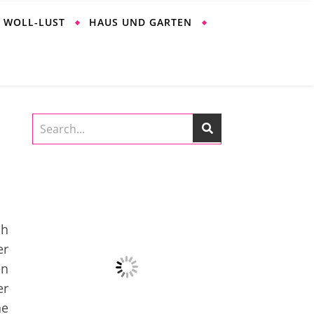
WOLL-LUST
HAUS UND GARTEN
ch
er
en
er
ne