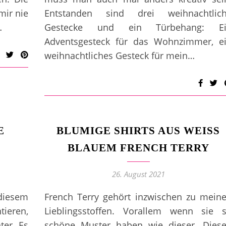
mir nie
Entstanden sind drei weihnachtlic
…
Gestecke und ein Türbehang: Ei
Adventsgesteck für das Wohnzimmer, e
weihnachtliches Gesteck für mein…
E
BLUMIGE SHIRTS AUS WEISS B
LAUEM FRENCH TERRY
26. August 2021
diesem
French Terry gehört inzwischen zu mein
ieren,
Lieblingsstoffen. Vorallem wenn sie 
ter. Es
schöne Muster haben wie dieser. Dies