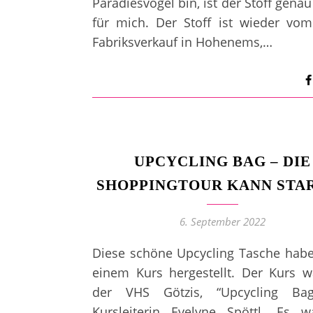
Paradiesvogel bin, ist der Stoff genau 
für mich. Der Stoff ist wieder vo
Fabriksverkauf in Hohenems,…
UPCYCLING BAG – DIE
SHOPPINGTOUR KANN STA
6. September 2022
Diese schöne Upcycling Tasche habe
einem Kurs hergestellt. Der Kurs 
der VHS Götzis, “Upcycling Ba
Kursleiterin Evelyne Spöttl. Es w