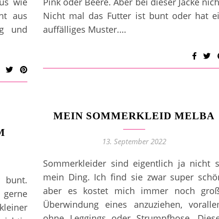
aus wie
Pink oder Beere. Aber bei dieser Jacke nich
ht aus
Nicht mal das Futter ist bunt oder hat e
ig und
auffälliges Muster.…
MEIN SOMMERKLEID MELBA
M
13. September 2022
Sommerkleider sind eigentlich ja nicht 
mein Ding. Ich find sie zwar super schö
 bunt.
aber es kostet mich immer noch gro
h gerne
Überwindung eines anzuziehen, vorall
leiner
ohne Leggings oder Strumpfhose. Dies