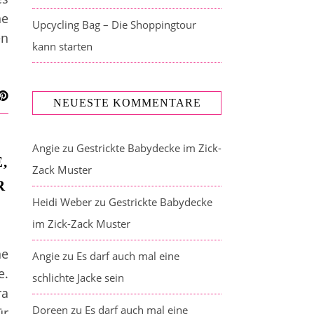
ne
Upcycling Bag – Die Shoppingtour
en
kann starten
NEUESTE KOMMENTARE
Angie
zu
Gestrickte Babydecke im Zick-
,
Zack Muster
R
Heidi Weber
zu
Gestrickte Babydecke
im Zick-Zack Muster
ne
Angie
zu
Es darf auch mal eine
e.
schlichte Jacke sein
ra
Doreen
zu
Es darf auch mal eine
ür