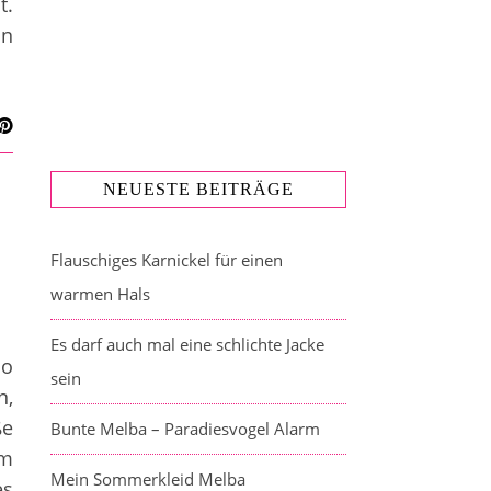
t.
in
NEUESTE BEITRÄGE
Flauschiges Karnickel für einen
warmen Hals
Es darf auch mal eine schlichte Jacke
so
sein
n,
ße
Bunte Melba – Paradiesvogel Alarm
em
Mein Sommerkleid Melba
es