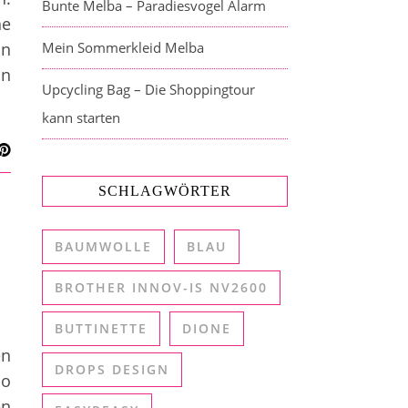
Bunte Melba – Paradiesvogel Alarm
he
n
Mein Sommerkleid Melba
in
Upcycling Bag – Die Shoppingtour
kann starten
SCHLAGWÖRTER
BAUMWOLLE
BLAU
BROTHER INNOV-IS NV2600
BUTTINETTE
DIONE
en
DROPS DESIGN
so
en