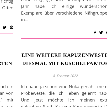
richtig
Jahr habe ich einige wunderschö
m Otten
Exemplare über verschiedene Nähgrupp
in…
EINE WEITERE KAPUZENWESTE
RTEN
DIESMAL MIT KUSCHELFAKTO
8. Februar 2022
 ich in
Ich habe ja schon eine Nuka genäht, mei
war von
Probeweste, die ich lieben gelernt hab
g” mit
Und jetzt möchte ich meinen ext
ar ein
gekauften Stoff für eine Kapuzenweste f