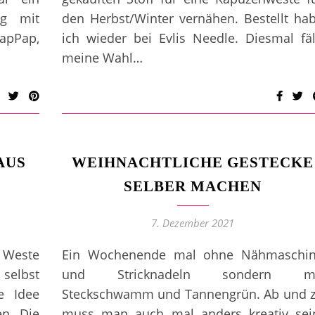
ag mit
den Herbst/Winter vernähen. Bestellt ha
napPap,
ich wieder bei Evlis Needle. Diesmal fäl
meine Wahl…
AUS
WEIHNACHTLICHE GESTECKE
SELBER MACHEN
7. Dezember 2021
 Weste
Ein Wochenende mal ohne Nähmaschi
selbst
und Stricknadeln sondern mi
e Idee
Steckschwamm und Tannengrün. Ab und 
n. Die
muss man auch mal anders kreativ sei