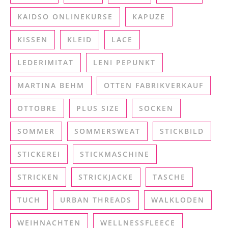
KAIDSO ONLINEKURSE
KAPUZE
KISSEN
KLEID
LACE
LEDERIMITAT
LENI PEPUNKT
MARTINA BEHM
OTTEN FABRIKVERKAUF
OTTOBRE
PLUS SIZE
SOCKEN
SOMMER
SOMMERSWEAT
STICKBILD
STICKEREI
STICKMASCHINE
STRICKEN
STRICKJACKE
TASCHE
TUCH
URBAN THREADS
WALKLODEN
WEIHNACHTEN
WELLNESSFLEECE