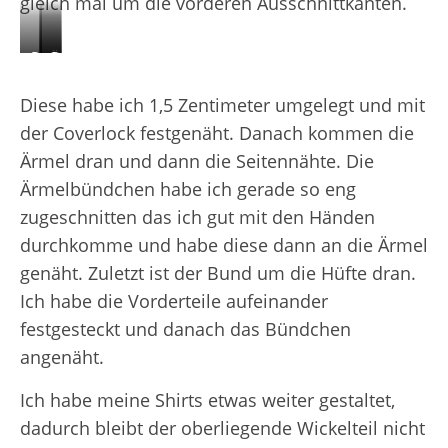
gleich mal um die vorderen Ausschnittkanten.
Rückwärtige
Übergang
Rückwärtige
Ausschnitt
Schultern
Ausschnitt
Diese habe ich 1,5 Zentimeter umgelegt und mit
Innennaht
der Coverlock festgenäht. Danach kommen die
Ärmel dran und dann die Seitennähte. Die
Ärmelbündchen habe ich gerade so eng
zugeschnitten das ich gut mit den Händen
durchkomme und habe diese dann an die Ärmel
genäht. Zuletzt ist der Bund um die Hüfte dran.
Ich habe die Vorderteile aufeinander
festgesteckt und danach das Bündchen
angenäht.
Ich habe meine Shirts etwas weiter gestaltet,
dadurch bleibt der oberliegende Wickelteil nicht