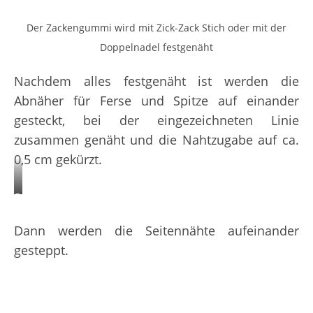
Der Zackengummi wird mit Zick-Zack Stich oder mit der
Doppelnadel festgenäht
Nachdem alles festgenäht ist werden die
Abnäher für Ferse und Spitze auf einander
gesteckt, bei der eingezeichneten Linie
zusammen genäht und die Nahtzugabe auf ca.
0,5 cm gekürzt.
Die
Spitze
Dann werden die Seitennähte aufeinander
und
gesteppt.
Ferse
wird
rechts