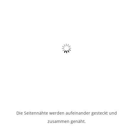
auf
rechts
zusammengelegt
und
bei
den
eingezeichneten
Abnäher
genäht.
Die Seitennähte werden aufeinander gesteckt und
zusammen genäht.