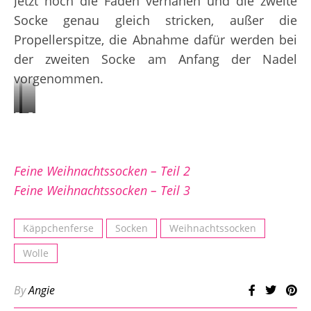
Jetzt noch die Fäden vernähen und die zweite
Socke genau gleich stricken, außer die
Propellerspitze, die Abnahme dafür werden bei
der zweiten Socke am Anfang der Nadel
vorgenommen.
Fußteil
Fußteil:
mit
Sohle
Propellerspitze
glatt
Feine Weihnachtssocken – Teil 2
rechts
Feine Weihnachtssocken – Teil 3
gestrickt
und
Käppchenferse
Socken
Weihnachtssocken
Oberseite
im
Wolle
3li,1re
By
Angie
Muster