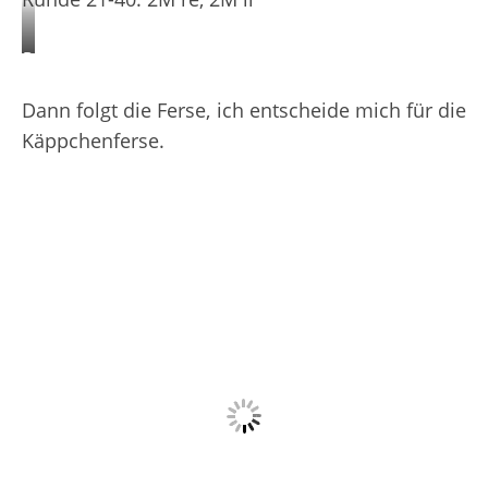
Bündchenmuster
3
Dann folgt die Ferse, ich entscheide mich für die
Maschen
Käppchenferse.
rechts
und
1
Masche
links