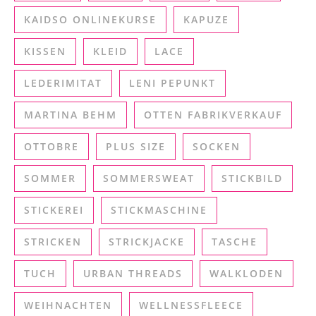
KAIDSO ONLINEKURSE
KAPUZE
KISSEN
KLEID
LACE
LEDERIMITAT
LENI PEPUNKT
MARTINA BEHM
OTTEN FABRIKVERKAUF
OTTOBRE
PLUS SIZE
SOCKEN
SOMMER
SOMMERSWEAT
STICKBILD
STICKEREI
STICKMASCHINE
STRICKEN
STRICKJACKE
TASCHE
TUCH
URBAN THREADS
WALKLODEN
WEIHNACHTEN
WELLNESSFLEECE