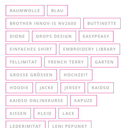
BAUMWOLLE
BLAU
BROTHER INNOV-IS NV2600
BUTTINETTE
DIONE
DROPS DESIGN
EASYPEASY
EINFACHES SHIRT
EMBROIDERY LIBRARY
FELLIMITAT
FRENCH TERRY
GARTEN
GROSSE GRÖSSEN
HOCHZEIT
HOODIE
JACKE
JERSEY
KAIDSO
KAIDSO ONLINEKURSE
KAPUZE
KISSEN
KLEID
LACE
LEDERIMITAT
LENI PEPUNKT