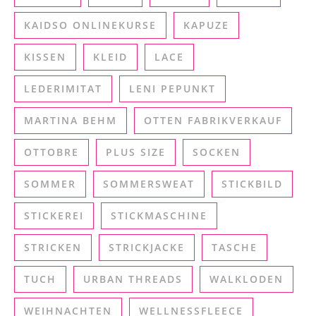
KAIDSO ONLINEKURSE
KAPUZE
KISSEN
KLEID
LACE
LEDERIMITAT
LENI PEPUNKT
MARTINA BEHM
OTTEN FABRIKVERKAUF
OTTOBRE
PLUS SIZE
SOCKEN
SOMMER
SOMMERSWEAT
STICKBILD
STICKEREI
STICKMASCHINE
STRICKEN
STRICKJACKE
TASCHE
TUCH
URBAN THREADS
WALKLODEN
WEIHNACHTEN
WELLNESSFLEECE