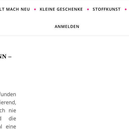
ALT MACH NEU
KLEINE GESCHENKE
STOFFKUNST
ANMELDEN
N –
efunden
ierend,
ch nie
nd die
l eine