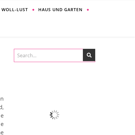
WOLL-LUST
HAUS UND GARTEN
en
d,
ie
ie
ne