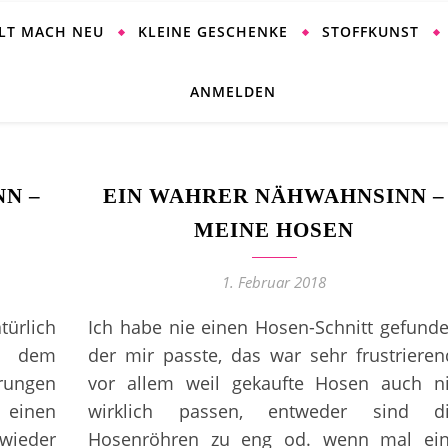
ALT MACH NEU
KLEINE GESCHENKE
STOFFKUNST
ANMELDEN
N –
EIN WAHRER NÄHWAHNSINN –
MEINE HOSEN
1. Februar 2018
ürlich
Ich habe nie einen Hosen-Schnitt gefund
it dem
der mir passte, das war sehr frustrieren
rungen
vor allem weil gekaufte Hosen auch n
h einen
wirklich passen, entweder sind d
 wieder
Hosenröhren zu eng od. wenn mal ei