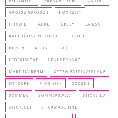
FELLIMITAT
FRENCH TERRY
GARTEN
GROSSE GRÖSSEN
HOCHZEIT
HOODIE
JACKE
JERSEY
KAIDSO
KAIDSO ONLINEKURSE
KAPUZE
KISSEN
KLEID
LACE
LEDERIMITAT
LENI PEPUNKT
MARTINA BEHM
OTTEN FABRIKVERKAUF
OTTOBRE
PLUS SIZE
SOCKEN
SOMMER
SOMMERSWEAT
STICKBILD
STICKEREI
STICKMASCHINE