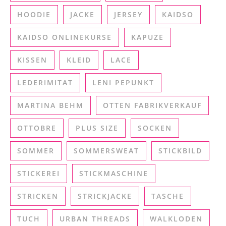
HOODIE
JACKE
JERSEY
KAIDSO
KAIDSO ONLINEKURSE
KAPUZE
KISSEN
KLEID
LACE
LEDERIMITAT
LENI PEPUNKT
MARTINA BEHM
OTTEN FABRIKVERKAUF
OTTOBRE
PLUS SIZE
SOCKEN
SOMMER
SOMMERSWEAT
STICKBILD
STICKEREI
STICKMASCHINE
STRICKEN
STRICKJACKE
TASCHE
TUCH
URBAN THREADS
WALKLODEN