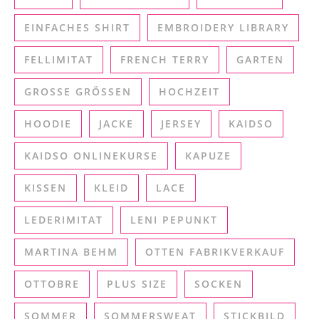
EINFACHES SHIRT
EMBROIDERY LIBRARY
FELLIMITAT
FRENCH TERRY
GARTEN
GROSSE GRÖSSEN
HOCHZEIT
HOODIE
JACKE
JERSEY
KAIDSO
KAIDSO ONLINEKURSE
KAPUZE
KISSEN
KLEID
LACE
LEDERIMITAT
LENI PEPUNKT
MARTINA BEHM
OTTEN FABRIKVERKAUF
OTTOBRE
PLUS SIZE
SOCKEN
SOMMER
SOMMERSWEAT
STICKBILD