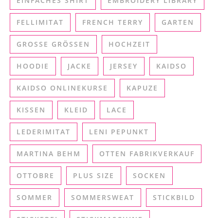
EINFACHES SHIRT
EMBROIDERY LIBRARY
FELLIMITAT
FRENCH TERRY
GARTEN
GROSSE GRÖSSEN
HOCHZEIT
HOODIE
JACKE
JERSEY
KAIDSO
KAIDSO ONLINEKURSE
KAPUZE
KISSEN
KLEID
LACE
LEDERIMITAT
LENI PEPUNKT
MARTINA BEHM
OTTEN FABRIKVERKAUF
OTTOBRE
PLUS SIZE
SOCKEN
SOMMER
SOMMERSWEAT
STICKBILD