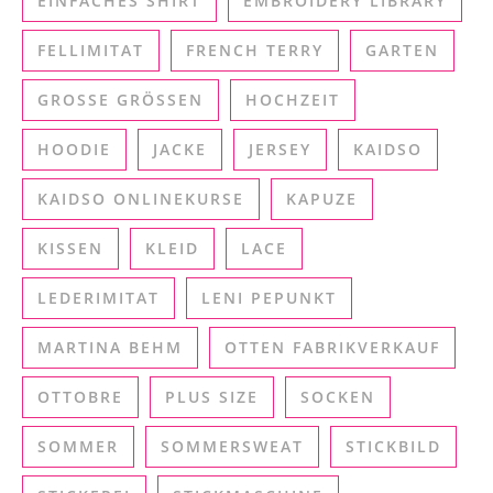
EINFACHES SHIRT
EMBROIDERY LIBRARY
FELLIMITAT
FRENCH TERRY
GARTEN
GROSSE GRÖSSEN
HOCHZEIT
HOODIE
JACKE
JERSEY
KAIDSO
KAIDSO ONLINEKURSE
KAPUZE
KISSEN
KLEID
LACE
LEDERIMITAT
LENI PEPUNKT
MARTINA BEHM
OTTEN FABRIKVERKAUF
OTTOBRE
PLUS SIZE
SOCKEN
SOMMER
SOMMERSWEAT
STICKBILD