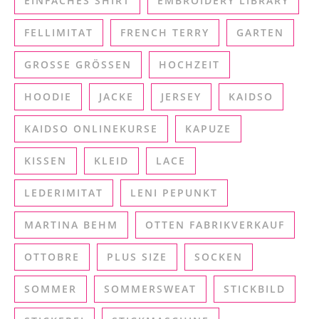
EINFACHES SHIRT
EMBROIDERY LIBRARY
FELLIMITAT
FRENCH TERRY
GARTEN
GROSSE GRÖSSEN
HOCHZEIT
HOODIE
JACKE
JERSEY
KAIDSO
KAIDSO ONLINEKURSE
KAPUZE
KISSEN
KLEID
LACE
LEDERIMITAT
LENI PEPUNKT
MARTINA BEHM
OTTEN FABRIKVERKAUF
OTTOBRE
PLUS SIZE
SOCKEN
SOMMER
SOMMERSWEAT
STICKBILD