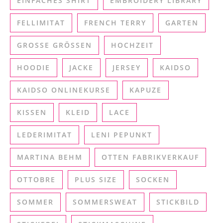
EINFACHES SHIRT
EMBROIDERY LIBRARY
FELLIMITAT
FRENCH TERRY
GARTEN
GROSSE GRÖSSEN
HOCHZEIT
HOODIE
JACKE
JERSEY
KAIDSO
KAIDSO ONLINEKURSE
KAPUZE
KISSEN
KLEID
LACE
LEDERIMITAT
LENI PEPUNKT
MARTINA BEHM
OTTEN FABRIKVERKAUF
OTTOBRE
PLUS SIZE
SOCKEN
SOMMER
SOMMERSWEAT
STICKBILD