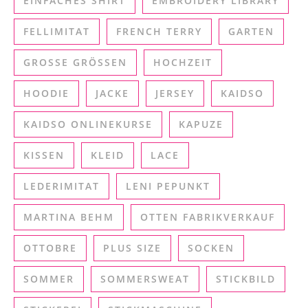
EINFACHES SHIRT
EMBROIDERY LIBRARY
FELLIMITAT
FRENCH TERRY
GARTEN
GROSSE GRÖSSEN
HOCHZEIT
HOODIE
JACKE
JERSEY
KAIDSO
KAIDSO ONLINEKURSE
KAPUZE
KISSEN
KLEID
LACE
LEDERIMITAT
LENI PEPUNKT
MARTINA BEHM
OTTEN FABRIKVERKAUF
OTTOBRE
PLUS SIZE
SOCKEN
SOMMER
SOMMERSWEAT
STICKBILD