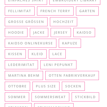
EINFACHES SHIRT
EMBROIDERY LIBRARY
FELLIMITAT
FRENCH TERRY
GARTEN
GROSSE GRÖSSEN
HOCHZEIT
HOODIE
JACKE
JERSEY
KAIDSO
KAIDSO ONLINEKURSE
KAPUZE
KISSEN
KLEID
LACE
LEDERIMITAT
LENI PEPUNKT
MARTINA BEHM
OTTEN FABRIKVERKAUF
OTTOBRE
PLUS SIZE
SOCKEN
SOMMER
SOMMERSWEAT
STICKBILD