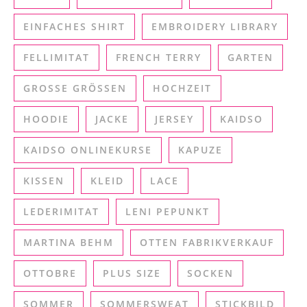
EINFACHES SHIRT
EMBROIDERY LIBRARY
FELLIMITAT
FRENCH TERRY
GARTEN
GROSSE GRÖSSEN
HOCHZEIT
HOODIE
JACKE
JERSEY
KAIDSO
KAIDSO ONLINEKURSE
KAPUZE
KISSEN
KLEID
LACE
LEDERIMITAT
LENI PEPUNKT
MARTINA BEHM
OTTEN FABRIKVERKAUF
OTTOBRE
PLUS SIZE
SOCKEN
SOMMER
SOMMERSWEAT
STICKBILD