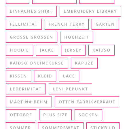
EINFACHES SHIRT
EMBROIDERY LIBRARY
FELLIMITAT
FRENCH TERRY
GARTEN
GROSSE GRÖSSEN
HOCHZEIT
HOODIE
JACKE
JERSEY
KAIDSO
KAIDSO ONLINEKURSE
KAPUZE
KISSEN
KLEID
LACE
LEDERIMITAT
LENI PEPUNKT
MARTINA BEHM
OTTEN FABRIKVERKAUF
OTTOBRE
PLUS SIZE
SOCKEN
SOMMER
SOMMERSWEAT
STICKBILD