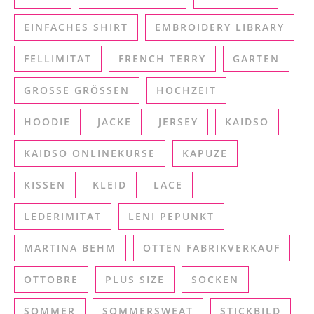
EINFACHES SHIRT
EMBROIDERY LIBRARY
FELLIMITAT
FRENCH TERRY
GARTEN
GROSSE GRÖSSEN
HOCHZEIT
HOODIE
JACKE
JERSEY
KAIDSO
KAIDSO ONLINEKURSE
KAPUZE
KISSEN
KLEID
LACE
LEDERIMITAT
LENI PEPUNKT
MARTINA BEHM
OTTEN FABRIKVERKAUF
OTTOBRE
PLUS SIZE
SOCKEN
SOMMER
SOMMERSWEAT
STICKBILD