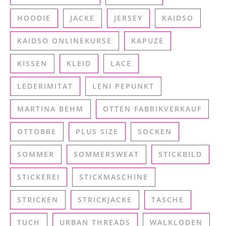
HOODIE
JACKE
JERSEY
KAIDSO
KAIDSO ONLINEKURSE
KAPUZE
KISSEN
KLEID
LACE
LEDERIMITAT
LENI PEPUNKT
MARTINA BEHM
OTTEN FABRIKVERKAUF
OTTOBRE
PLUS SIZE
SOCKEN
SOMMER
SOMMERSWEAT
STICKBILD
STICKEREI
STICKMASCHINE
STRICKEN
STRICKJACKE
TASCHE
TUCH
URBAN THREADS
WALKLODEN