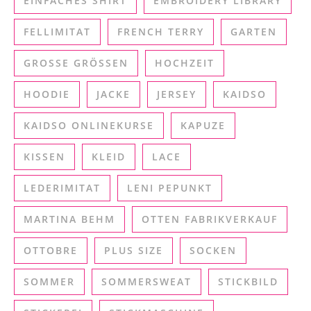
EINFACHES SHIRT
EMBROIDERY LIBRARY
FELLIMITAT
FRENCH TERRY
GARTEN
GROSSE GRÖSSEN
HOCHZEIT
HOODIE
JACKE
JERSEY
KAIDSO
KAIDSO ONLINEKURSE
KAPUZE
KISSEN
KLEID
LACE
LEDERIMITAT
LENI PEPUNKT
MARTINA BEHM
OTTEN FABRIKVERKAUF
OTTOBRE
PLUS SIZE
SOCKEN
SOMMER
SOMMERSWEAT
STICKBILD