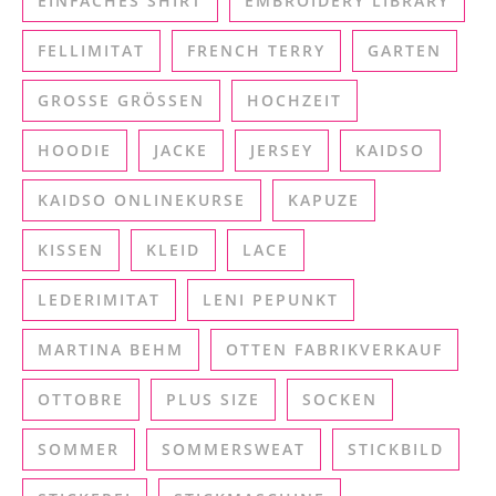
EINFACHES SHIRT
EMBROIDERY LIBRARY
FELLIMITAT
FRENCH TERRY
GARTEN
GROSSE GRÖSSEN
HOCHZEIT
HOODIE
JACKE
JERSEY
KAIDSO
KAIDSO ONLINEKURSE
KAPUZE
KISSEN
KLEID
LACE
LEDERIMITAT
LENI PEPUNKT
MARTINA BEHM
OTTEN FABRIKVERKAUF
OTTOBRE
PLUS SIZE
SOCKEN
SOMMER
SOMMERSWEAT
STICKBILD