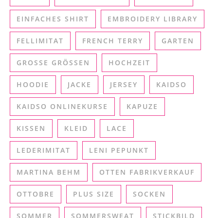
EINFACHES SHIRT
EMBROIDERY LIBRARY
FELLIMITAT
FRENCH TERRY
GARTEN
GROSSE GRÖSSEN
HOCHZEIT
HOODIE
JACKE
JERSEY
KAIDSO
KAIDSO ONLINEKURSE
KAPUZE
KISSEN
KLEID
LACE
LEDERIMITAT
LENI PEPUNKT
MARTINA BEHM
OTTEN FABRIKVERKAUF
OTTOBRE
PLUS SIZE
SOCKEN
SOMMER
SOMMERSWEAT
STICKBILD