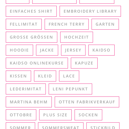
EINFACHES SHIRT
EMBROIDERY LIBRARY
FELLIMITAT
FRENCH TERRY
GARTEN
GROSSE GRÖSSEN
HOCHZEIT
HOODIE
JACKE
JERSEY
KAIDSO
KAIDSO ONLINEKURSE
KAPUZE
KISSEN
KLEID
LACE
LEDERIMITAT
LENI PEPUNKT
MARTINA BEHM
OTTEN FABRIKVERKAUF
OTTOBRE
PLUS SIZE
SOCKEN
SOMMER
SOMMERSWEAT
STICKBILD