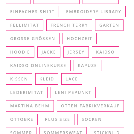
EINFACHES SHIRT
EMBROIDERY LIBRARY
FELLIMITAT
FRENCH TERRY
GARTEN
GROSSE GRÖSSEN
HOCHZEIT
HOODIE
JACKE
JERSEY
KAIDSO
KAIDSO ONLINEKURSE
KAPUZE
KISSEN
KLEID
LACE
LEDERIMITAT
LENI PEPUNKT
MARTINA BEHM
OTTEN FABRIKVERKAUF
OTTOBRE
PLUS SIZE
SOCKEN
SOMMER
SOMMERSWEAT
STICKBILD