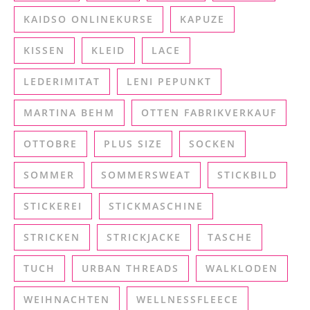
KAIDSO ONLINEKURSE
KAPUZE
KISSEN
KLEID
LACE
LEDERIMITAT
LENI PEPUNKT
MARTINA BEHM
OTTEN FABRIKVERKAUF
OTTOBRE
PLUS SIZE
SOCKEN
SOMMER
SOMMERSWEAT
STICKBILD
STICKEREI
STICKMASCHINE
STRICKEN
STRICKJACKE
TASCHE
TUCH
URBAN THREADS
WALKLODEN
WEIHNACHTEN
WELLNESSFLEECE