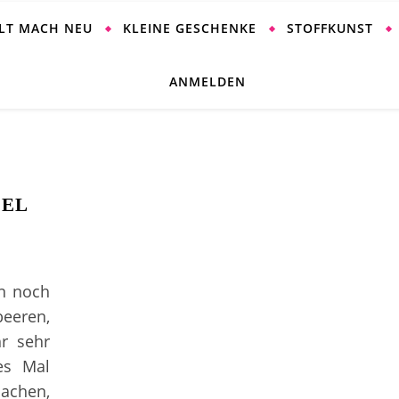
ALT MACH NEU
KLEINE GESCHENKE
STOFFKUNST
ANMELDEN
SEL
en noch
beeren,
hr sehr
es Mal
achen,