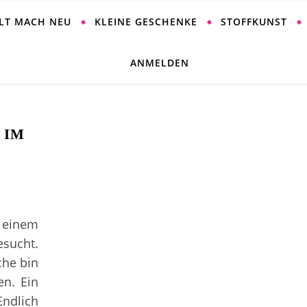
ALT MACH NEU
KLEINE GESCHENKE
STOFFKUNST
ANMELDEN
 IM
einem
esucht.
che bin
n. Ein
Endlich