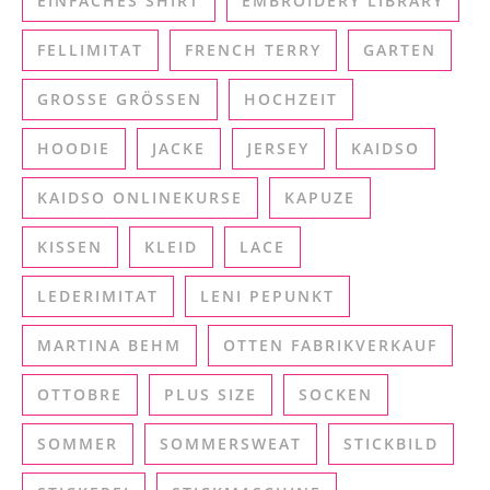
EINFACHES SHIRT
EMBROIDERY LIBRARY
FELLIMITAT
FRENCH TERRY
GARTEN
GROSSE GRÖSSEN
HOCHZEIT
HOODIE
JACKE
JERSEY
KAIDSO
KAIDSO ONLINEKURSE
KAPUZE
KISSEN
KLEID
LACE
LEDERIMITAT
LENI PEPUNKT
MARTINA BEHM
OTTEN FABRIKVERKAUF
OTTOBRE
PLUS SIZE
SOCKEN
SOMMER
SOMMERSWEAT
STICKBILD