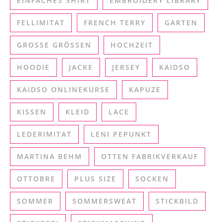
EINFACHES SHIRT
EMBROIDERY LIBRARY
FELLIMITAT
FRENCH TERRY
GARTEN
GROSSE GRÖSSEN
HOCHZEIT
HOODIE
JACKE
JERSEY
KAIDSO
KAIDSO ONLINEKURSE
KAPUZE
KISSEN
KLEID
LACE
LEDERIMITAT
LENI PEPUNKT
MARTINA BEHM
OTTEN FABRIKVERKAUF
OTTOBRE
PLUS SIZE
SOCKEN
SOMMER
SOMMERSWEAT
STICKBILD