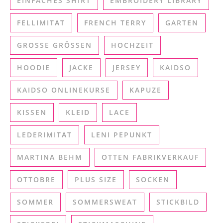
EINFACHES SHIRT
EMBROIDERY LIBRARY
FELLIMITAT
FRENCH TERRY
GARTEN
GROSSE GRÖSSEN
HOCHZEIT
HOODIE
JACKE
JERSEY
KAIDSO
KAIDSO ONLINEKURSE
KAPUZE
KISSEN
KLEID
LACE
LEDERIMITAT
LENI PEPUNKT
MARTINA BEHM
OTTEN FABRIKVERKAUF
OTTOBRE
PLUS SIZE
SOCKEN
SOMMER
SOMMERSWEAT
STICKBILD