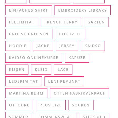
EINFACHES SHIRT
EMBROIDERY LIBRARY
FELLIMITAT
FRENCH TERRY
GARTEN
GROSSE GRÖSSEN
HOCHZEIT
HOODIE
JACKE
JERSEY
KAIDSO
KAIDSO ONLINEKURSE
KAPUZE
KISSEN
KLEID
LACE
LEDERIMITAT
LENI PEPUNKT
MARTINA BEHM
OTTEN FABRIKVERKAUF
OTTOBRE
PLUS SIZE
SOCKEN
SOMMER
SOMMERSWEAT
STICKBILD